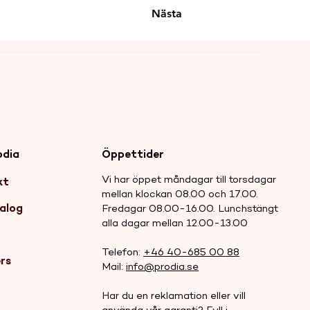
Nästa
odia
Öppettider
Vi har öppet måndagar till torsdagar
kt
mellan klockan 08.00 och 17.00.
alog
Fredagar 08.00-16.00. Lunchstängt
alla dagar mellan 12.00-13.00
r
Telefon:
+46 40-685 00 88
rs
Mail:
info@prodia.se
Har du en reklamation eller vill