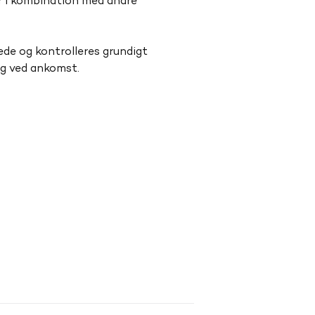
ær i kombination med andre 
de og kontrolleres grundigt 
og ved ankomst.