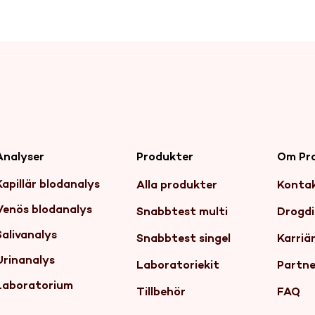
Produkter
Om Pr
Analyser
Kapillär blodanalys
Alla produkter
Konta
Venös blodanalys
Snabbtest multi
Drogdi
Salivanalys
Snabbtest singel
Karriä
Urinanalys
Laboratoriekit
Partne
Laboratorium
Tillbehör
FAQ