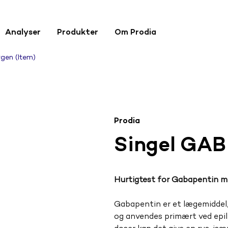
Analyser
Produkter
Om Prodia
rgen (Item)
Prodia
Singel GAB
Hurtigtest for Gabapentin me
Gabapentin er et lægemiddel,
og anvendes primært ved epile