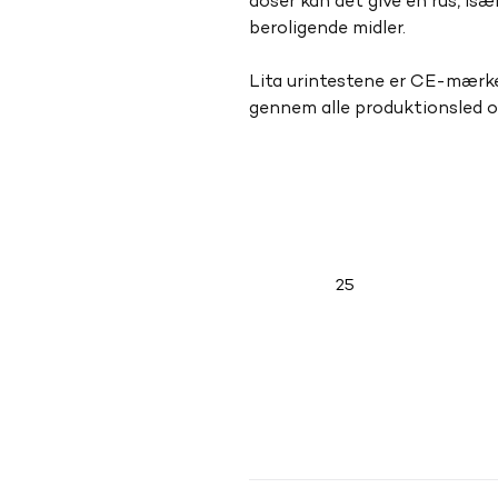
doser kan det give en rus, is
beroligende midler.
Lita urintestene er CE-mærke
gennem alle produktionsled 
25