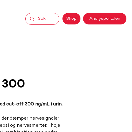
Analysportalen
Shop
 300
d cut-off 300 ng/mL i urin.
 der dæmper nervesignaler 
psi og nervesmerter. I høje 