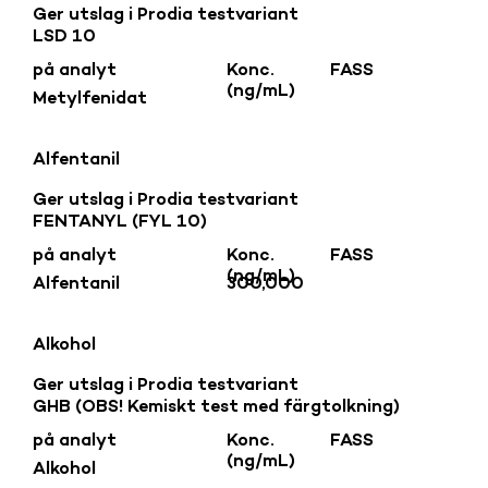
Ger utslag i Prodia testvariant
LSD 10
på analyt
Konc.
FASS
(ng/mL)
Metylfenidat
Alfentanil
Ger utslag i Prodia testvariant
FENTANYL (FYL 10)
på analyt
Konc.
FASS
(ng/mL)
Alfentanil
300,000
Alkohol
Ger utslag i Prodia testvariant
GHB (OBS! Kemiskt test med färgtolkning)
på analyt
Konc.
FASS
(ng/mL)
Alkohol