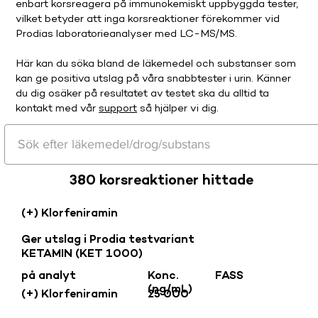
enbart korsreagera på immunokemiskt uppbyggda tester,
vilket betyder att inga korsreaktioner förekommer vid
Prodias laboratorieanalyser med LC-MS/MS.
Här kan du söka bland de läkemedel och substanser som
kan ge positiva utslag på våra snabbtester i urin. Känner
du dig osäker på resultatet av testet ska du alltid ta
kontakt med vår
support
så hjälper vi dig.
380 korsreaktioner hittade
(+) Klorfeniramin
Ger utslag i Prodia testvariant
KETAMIN (KET 1000)
på analyt
Konc.
FASS
(ng/mL)
(+) Klorfeniramin
25 000