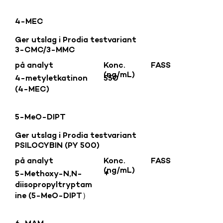
4-MEC
Ger utslag i Prodia testvariant
3-CMC/3-MMC
på analyt
Konc.
FASS
(ng/mL)
4-metyletkatinon
550
(4-MEC)
5-MeO-DIPT
Ger utslag i Prodia testvariant
PSILOCYBIN (PY 500)
på analyt
Konc.
FASS
(ng/mL)
5-Methoxy-N,N-
+
diisopropyltryptam
ine (5-MeO-DIPT）