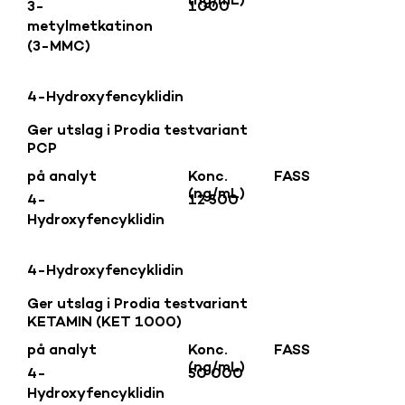
(ng/mL)
3-
1000
metylmetkatinon
(3-MMC)
4-Hydroxyfencyklidin
Ger utslag i Prodia testvariant
PCP
på analyt
Konc.
FASS
(ng/mL)
4-
12 500
Hydroxyfencyklidin
4-Hydroxyfencyklidin
Ger utslag i Prodia testvariant
KETAMIN (KET 1000)
på analyt
Konc.
FASS
(ng/mL)
4-
50 000
Hydroxyfencyklidin