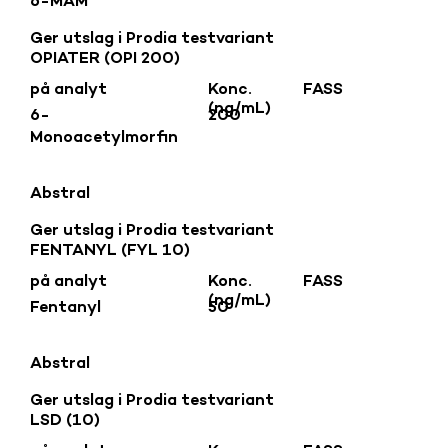
6-MAM
Ger utslag i Prodia testvariant
OPIATER (OPI 200)
på analyt
Konc.
FASS
(ng/mL)
6-
200
Monoacetylmorfin
Abstral
Ger utslag i Prodia testvariant
FENTANYL (FYL 10)
på analyt
Konc.
FASS
(ng/mL)
Fentanyl
50
Abstral
Ger utslag i Prodia testvariant
LSD (10)