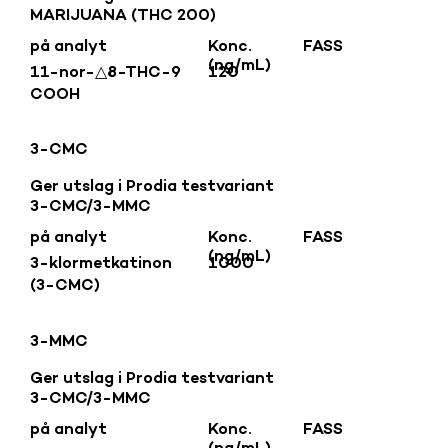
MARIJUANA (THC 200)
på analyt
Konc.
FASS
(ng/mL)
11-nor-△8-THC-9
120
COOH
3-CMC
Ger utslag i Prodia testvariant
3-CMC/3-MMC
på analyt
Konc.
FASS
(ng/mL)
3-klormetkatinon
1000
(3-CMC)
3-MMC
Ger utslag i Prodia testvariant
3-CMC/3-MMC
på analyt
Konc.
FASS