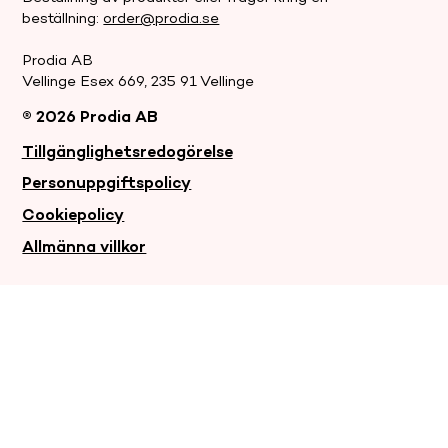
beställning:
order@prodia.se
Prodia AB
Vellinge Esex 669, 235 91 Vellinge
® 2026 Prodia AB
.
Tillgänglighetsredogörelse
Personuppgiftspolicy
Cookiepolicy
Allmänna villkor