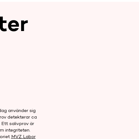
ter
dag använder sig
prov detekterar ca
 Ett salivprov är
m integriteten.
oriet
MVZ Labor