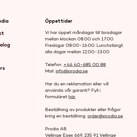
odia
Öppettider
Vi har öppet måndagar till torsdagar
kt
mellan klockan 08.00 och 17.00.
alog
Fredagar 08.00-16.00. Lunchstängt
alla dagar mellan 12.00-13.00
r
Telefon:
+46 40-685 00 88
rs
Mail:
info@prodia.se
Har du en reklamation eller vill
använda vår garanti? Fyll i
formuläret
här.
Beställning av produkter eller frågor
kring en beställning:
order@prodia.se
Prodia AB
Vellinge Esex 669, 235 91 Vellinge