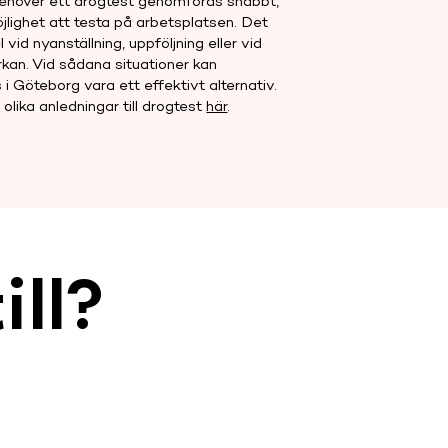
 behöver ett drogtest genomföras snabbt,
möjlighet att testa på arbetsplatsen. Det
l vid nyanställning, uppföljning eller vid
kan. Vid sådana situationer kan
i Göteborg vara ett effektivt alternativ.
olika anledningar till drogtest
här
.
ill?