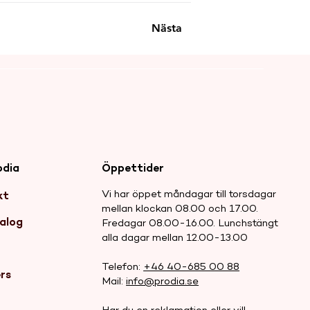
Nästa
odia
Öppettider
Vi har öppet måndagar till torsdagar
kt
mellan klockan 08.00 och 17.00.
alog
Fredagar 08.00-16.00. Lunchstängt
alla dagar mellan 12.00-13.00
r
Telefon:
+46 40-685 00 88
rs
Mail:
info@prodia.se