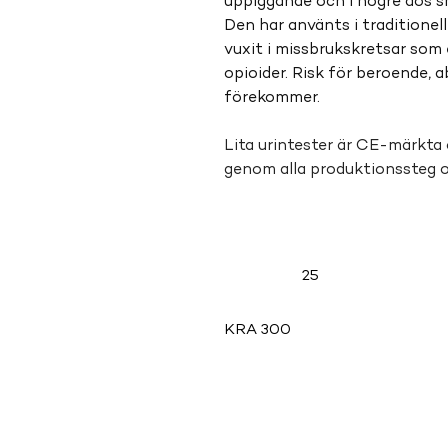
uppiggande och i högre dos s
Den har använts i traditionel
vuxit i missbrukskretsar som et
opioider. Risk för beroende, 
förekommer.
Lita urintester är CE-märkta 
genom alla produktionssteg 
25
KRA 300