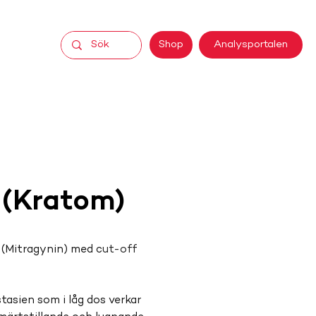
Analysportalen
Shop
 (Kratom)
(Mitragynin) med c
ut-off 
asien som i låg dos verkar 