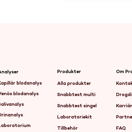
Produkter
Om Pr
Analyser
Kapillär blodanalys
Alla produkter
Konta
Venös blodanalys
Snabbtest multi
Drogdi
Salivanalys
Snabbtest singel
Karriä
Urinanalys
Laboratoriekit
Partne
Laboratorium
Tillbehör
FAQ