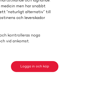
märtstillande och lugnande. 
l medicin men har snabbt 
t “naturligt alternativ” till 
abstinens och leverskador 
och kontrolleras noga 
och vid ankomst.
Logga in och köp