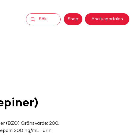
Analysportalen
Shop
epiner)
r (BZO) Gränsvärde: 200. 
zepam 200 ng/mL i urin.