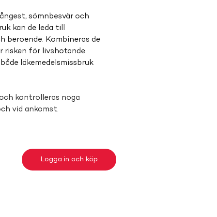
 ångest, sömnbesvär och 
k kan de leda till 
ch beroende. Kombineras de 
r risken för livshotande 
i både läkemedelsmissbruk 
och kontrolleras noga 
och vid ankomst.
Logga in och köp