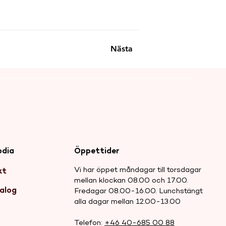
Nästa
odia
Öppettider
Vi har öppet måndagar till torsdagar
kt
mellan klockan 08.00 och 17.00.
alog
Fredagar 08.00-16.00. Lunchstängt
alla dagar mellan 12.00-13.00
r
Telefon:
+46 40-685 00 88