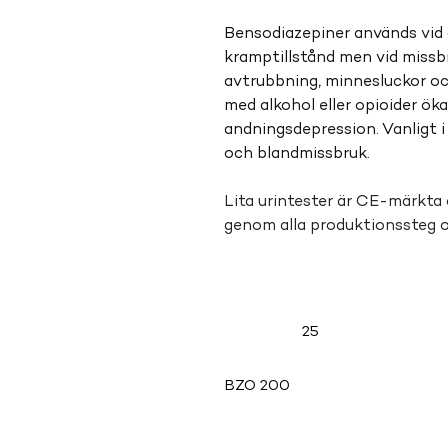
Bensodiazepiner används vid
kramptillstånd men vid missbru
avtrubbning, minnesluckor o
med alkohol eller opioider öka
andningsdepression. Vanligt 
och blandmissbruk.
Lita urintester är CE-märkta 
genom alla produktionssteg 
25
BZO 200