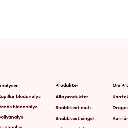
Produkter
Om Pr
Analyser
Kapillär blodanalys
Alla produkter
Konta
Venös blodanalys
Snabbtest multi
Drogdi
Salivanalys
Snabbtest singel
Karriä
Urinanalys