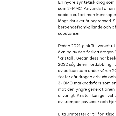
En nyare syntetisk drog som l
som 3-MMC. Används för sin 
sociala eufori, men kunskape
långtidsrisker är begränsad. 
beroendeframkallande och of
substanser.
Redan 2021 gick Tullverket ut
ökning av den farliga drogen
"kristall". Sedan dess har bes
2022 såg de en fördubbling i 
av polisen som under våren 2
fester där drogen erbjuds och
3-CMC marknadsförs som en p
mot den yngre generationen vi
allvarligt. Kristall kan ge liv
av kramper, psykoser och hjä
Lita urintester är tillförlitli