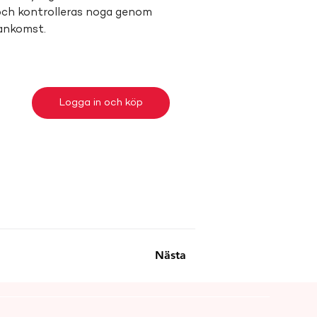
och kontrolleras noga genom 
 ankomst.
Logga in och köp
Nästa