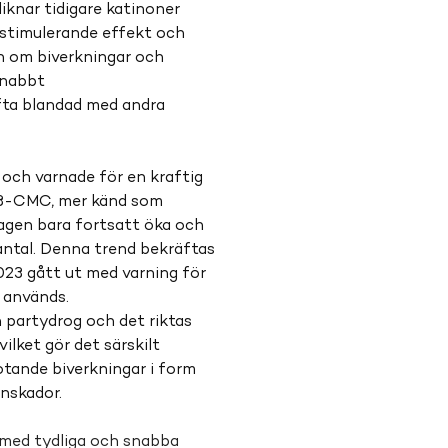
iknar tidigare katinoner 
stimulerande effekt och 
n om biverkningar och 
Snabbt 
ta blandad med andra 
 och varnade för en kraftig 
 3-CMC, mer känd som 
lagen bara fortsatt öka och 
antal. Denna trend bekräftas 
023 gått ut med varning för 
 används. 
artydrog och det riktas 
lket gör det särskilt 
shotande biverkningar i form 
rnskador.
ga med tydliga och snabba 