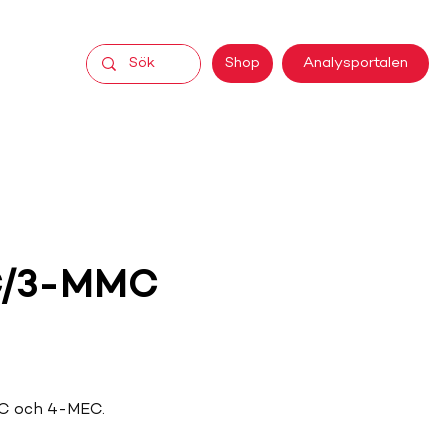
Analysportalen
Shop
C/3-MMC
C och 4-MEC. 