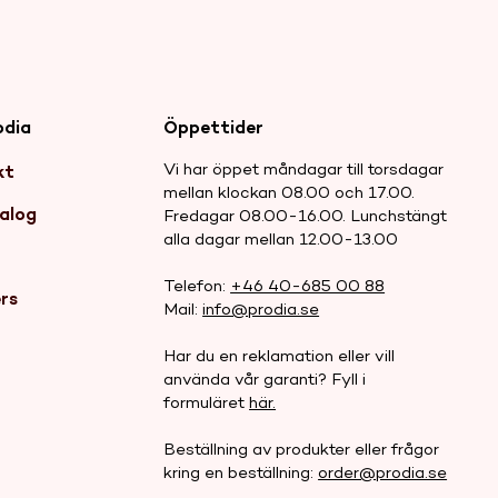
odia
Öppettider
Vi har öppet måndagar till torsdagar
kt
mellan klockan 08.00 och 17.00.
alog
Fredagar 08.00-16.00. Lunchstängt
alla dagar mellan 12.00-13.00
r
Telefon:
+46 40-685 00 88
rs
Mail:
info@prodia.se
Har du en reklamation eller vill
använda vår garanti? Fyll i
formuläret
här.
Beställning av produkter eller frågor
kring en beställning:
order@prodia.se