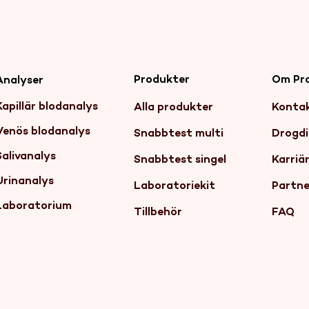
Produkter
Om Pr
Analyser
Kapillär blodanalys
Alla produkter
Konta
Venös blodanalys
Snabbtest multi
Drogdi
Salivanalys
Snabbtest singel
Karriä
Urinanalys
Laboratoriekit
Partne
Laboratorium
Tillbehör
FAQ