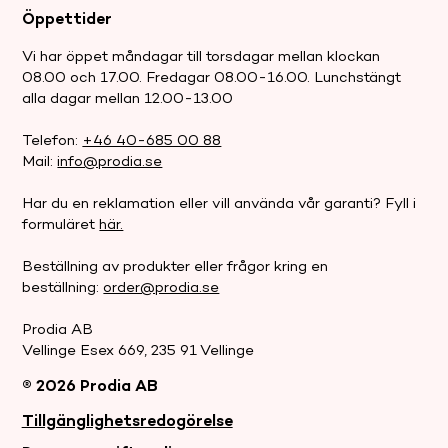
Öppettider
Vi har öppet måndagar till torsdagar mellan klockan
08.00 och 17.00. Fredagar 08.00-16.00. Lunchstängt
alla dagar mellan 12.00-13.00
Telefon:
+46 40-685 00 88
Mail:
info@prodia.se
Har du en reklamation eller vill använda vår garanti? Fyll i
formuläret
här.
Beställning av produkter eller frågor kring en
beställning:
order@prodia.se
Prodia AB
Vellinge Esex 669, 235 91 Vellinge
® 2026 Prodia AB
.
Tillgänglighetsredogörelse