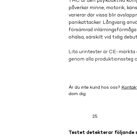
THC är den psykoaktiva komp
påverkar minne, motorik, käns
varierar där vissa blir avslapp
panikattacker. Långvarig anv
försämrad inlärningsförmåga 
ohälsa, särskilt vid tidig debut
Lita urintester är CE-märkta 
genom alla produktionssteg 
Är du inte kund hos oss?
Kontak
dom dig.
25
Testet detekterar följande 