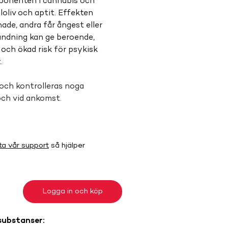
onenten i cannabis och 
loliv och aptit. Effekten 
nade, andra får ångest eller 
ändning kan ge beroende, 
och ökad risk för psykisk 
.
och kontrolleras noga 
och vid ankomst.
ta vår support
så hjälper
Logga in och köp
substanser: