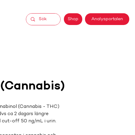
Analysportalen
Shop
 (Cannabis)
abinol (Cannabis - 
THC) 
dvs ca 2 dagars längre 
 cut-off 50 ng/mL i urin.