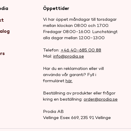
odia
Öppettider
Vi har öppet måndagar till torsdagar
kt
mellan klockan 08.00 och 17.00.
alog
Fredagar 08.00-16.00. Lunchstängt
alla dagar mellan 12.00-13.00
r
Telefon:
+46 40-685 00 88
rs
Mail:
info@prodia.se
Har du en reklamation eller vill
använda vår garanti? Fyll i
formuläret
här.
Beställning av produkter eller frågor
kring en beställning:
order@prodia.se
Prodia AB
Vellinge Esex 669, 235 91 Vellinge