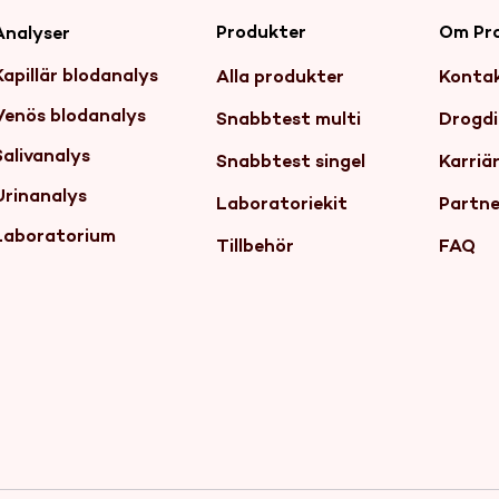
Produkter
Om Pr
Analyser
Kapillär blodanalys
Alla produkter
Konta
Venös blodanalys
Snabbtest multi
Drogdi
Salivanalys
Snabbtest singel
Karriä
Urinanalys
Laboratoriekit
Partne
Laboratorium
Tillbehör
FAQ