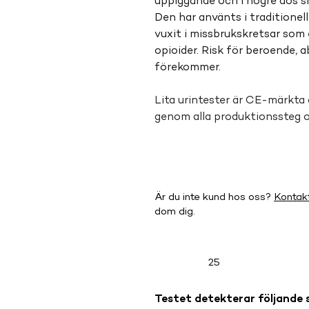
uppiggande och i högre dos s
Den har använts i traditionel
vuxit i missbrukskretsar som et
opioider. Risk för beroende, 
förekommer.
Lita urintester är CE-märkta 
genom alla produktionssteg 
Är du inte kund hos oss?
Kontak
dom dig.
25
Testet detekterar följande 