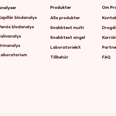
Produkter
Om Pr
Analyser
Kapillär blodanalys
Alla produkter
Konta
Venös blodanalys
Snabbtest multi
Drogdi
Salivanalys
Snabbtest singel
Karriä
Urinanalys
Laboratoriekit
Partne
Laboratorium
Tillbehör
FAQ