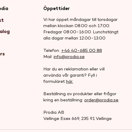
odia
Öppettider
Vi har öppet måndagar till torsdagar
kt
mellan klockan 08.00 och 17.00.
alog
Fredagar 08.00-16.00. Lunchstängt
alla dagar mellan 12.00-13.00
r
Telefon:
+46 40-685 00 88
rs
Mail:
info@prodia.se
Har du en reklamation eller vill
använda vår garanti? Fyll i
formuläret
här.
Beställning av produkter eller frågor
kring en beställning:
order@prodia.se
Prodia AB
Vellinge Esex 669, 235 91 Vellinge