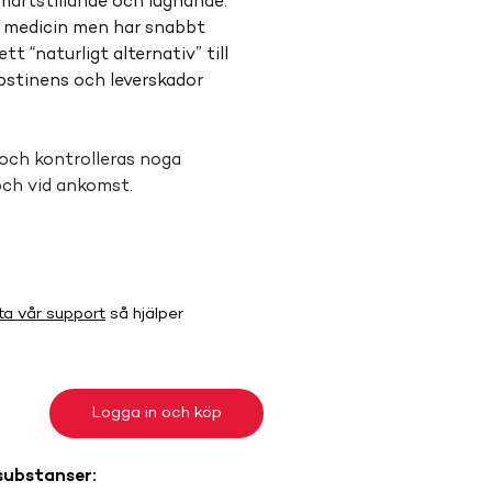
märtstillande och lugnande. 
l medicin men har snabbt 
t “naturligt alternativ” till 
abstinens och leverskador 
och kontrolleras noga 
och vid ankomst.
ta vår support
så hjälper
Logga in och köp
substanser: