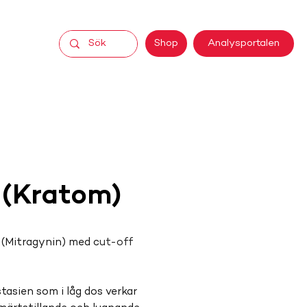
Analysportalen
Shop
 (Kratom)
(Mitragynin) med c
ut-off 
asien som i låg dos verkar 