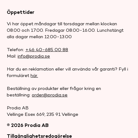
Öppettider
Vi har öppet måndagar till torsdagar mellan klockan
08.00 och 17.00. Fredagar 08.00-16.00. Lunchstängt
alla dagar mellan 12.00-13.00
Telefon:
+46 40-685 00 88
Mail:
info@prodia.se
Har du en reklamation eller vill använda vår garanti? Fyll i
formuläret
här.
Beställning av produkter eller frågor kring en
beställning:
order@prodia.se
Prodia AB
Vellinge Esex 669, 235 91 Vellinge
® 2026 Prodia AB
.
Tillgänglighetsredogörelse