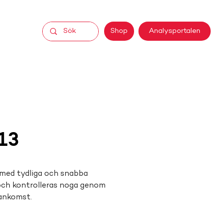
Analysportalen
Shop
13
ga med tydliga och snabba 
och kontrolleras noga genom 
 ankomst.