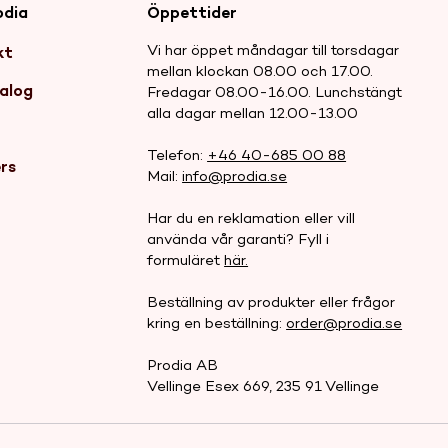
odia
Öppettider
Vi har öppet måndagar till torsdagar
kt
mellan klockan 08.00 och 17.00.
alog
Fredagar 08.00-16.00. Lunchstängt
alla dagar mellan 12.00-13.00
r
Telefon:
+46 40-685 00 88
rs
Mail:
info@prodia.se
Har du en reklamation eller vill
använda vår garanti? Fyll i
formuläret
här.
Beställning av produkter eller frågor
kring en beställning:
order@prodia.se
Prodia AB
Vellinge Esex 669, 235 91 Vellinge