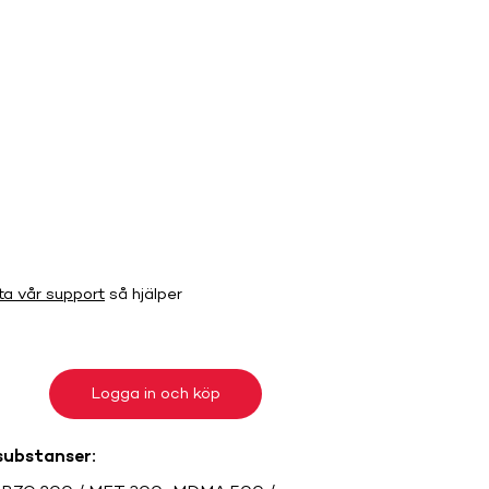
ta vår support
så hjälper
Logga in och köp
substanser: