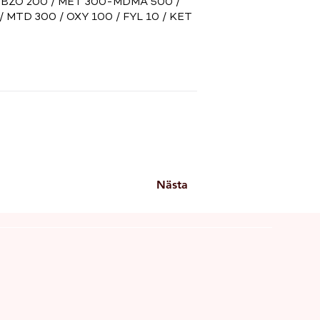
 / BZO 200 / MET 300-MDMA 500 /
/ MTD 300 / OXY 100 / FYL 10 / KET
Nästa