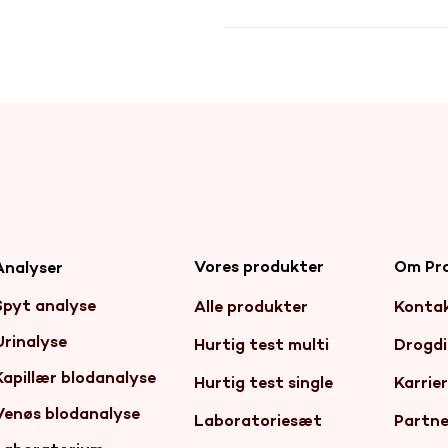
Vores produkter
Om Pr
Analyser
Spyt analyse
Alle produkter
Konta
Urinalyse
Hurtig test multi
Drogdi
Kapillær blodanalyse
Hurtig test single
Karrie
Venøs blodanalyse
Laboratoriesæt
Partne