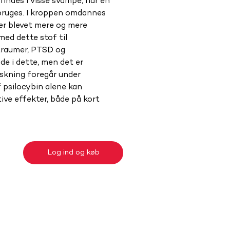
findes i visse svampe, har en 
 bruges. I kroppen omdannes 
t er blevet mere og mere 
ed dette stof til 
traumer, PTSD og 
de i dette, men det er 
rskning foregår under 
 psilocybin alene kan 
ive effekter, både på kort 
Log ind og køb