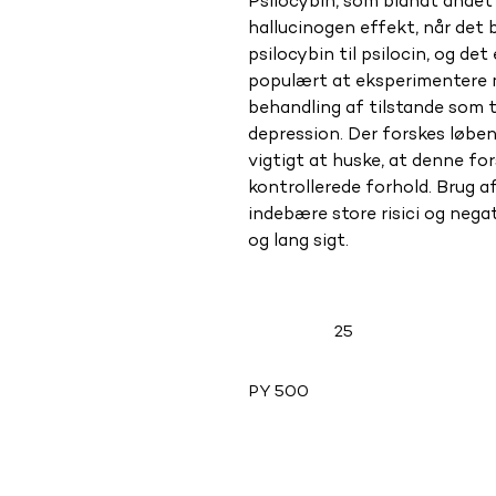
Psilocybin, som blandt andet 
hallucinogen effekt, når det
psilocybin til psilocin, og de
populært at eksperimentere m
behandling af tilstande som 
depression. Der forskes løben
vigtigt at huske, at denne fo
kontrollerede forhold. Brug af
indebære store risici og negat
og lang sigt.
25
PY 500