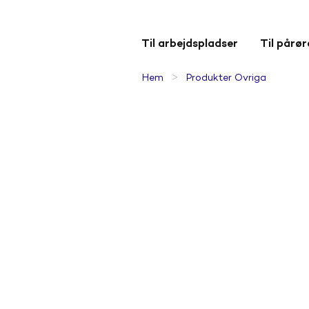
Til arbejdspladser
Til pårø
>
Hem
Produkter Övriga