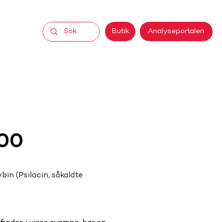
Analyseportalen
Butik
500
in (Psilocin, såkaldte 