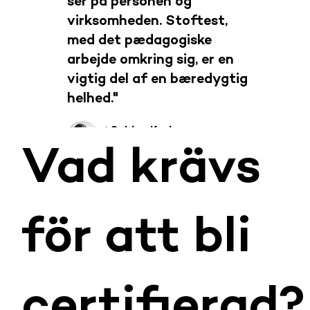
ser på personen og
virksomheden. Stoftest,
med det pædagogiske
arbejde omkring sig, er en
vigtig del af en bæredygtig
helhed."
Sabina Karlsson
CEO Prodia
Vad krävs
för att bli
certifierad?