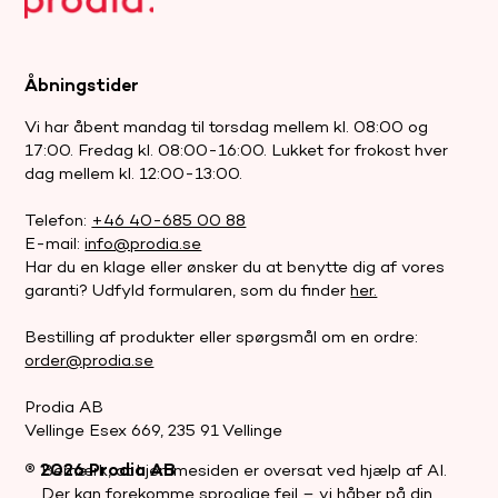
Åbningstider
Vi har åbent mandag til torsdag mellem kl. 08:00 og
17:00. Fredag kl. 08:00-16:00. Lukket for frokost hver
dag mellem kl. 12:00-13:00.
Telefon:
+46 40-685 00 88
E-mail:
info@prodia.se
Har du en klage eller ønsker du at benytte dig af vores
garanti? Udfyld formularen, som du finder
her.
Bestilling af produkter eller spørgsmål om en ordre:
order@prodia.se
Prodia AB
Vellinge Esex 669, 235 91 Vellinge
® 2026 Prodia AB
Bemærk, at hjemmesiden er oversat ved hjælp af AI.
Der kan forekomme sproglige fejl – vi håber på din