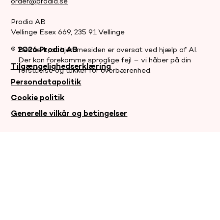
order@prodia.se
Support
Prodia AB
Vellinge Esex 669, 235 91 Vellinge
Genom hela processen finns vi på
Prodia med er för att svara på
® 2026 Prodia AB
Bemærk, at hjemmesiden er oversat ved hjælp af AI.
era frågor och ge stöd.
Der kan forekomme sproglige fejl – vi håber på din
Tilgængelighedserklæring
forståelse og takker for overbærenhed.
Persondatapolitik
Cookie politik
Generelle vilkår og betingelser