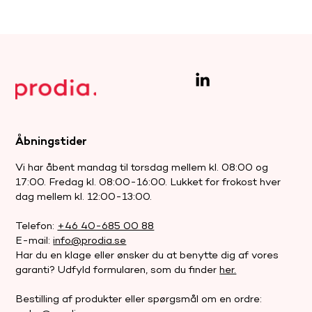
.
Stöd för
behandling
Åbningstider
Vi har åbent mandag til torsdag mellem kl. 08:00 og
Om resultaten har upptäckt ett
17:00. Fredag kl. 08:00-16:00. Lukket for frokost hver
pågående missbruk hjälper vi dig som
dag mellem kl. 12:00-13:00.
arbetsgivare med rekommendationer
kring rutiner för hantering och
Telefon:
+46 40-685 00 88
behandling.
E-mail:
info@prodia.se
Har du en klage eller ønsker du at benytte dig af vores
garanti? Udfyld formularen, som du finder
her.
Bestilling af produkter eller spørgsmål om en ordre:
.