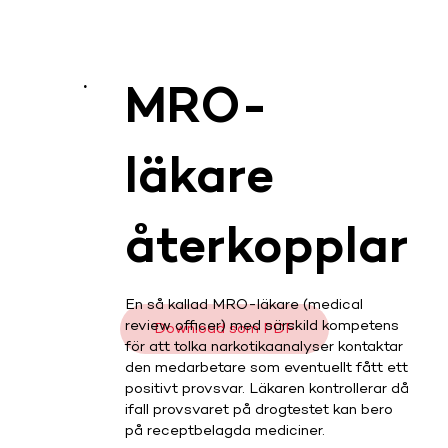
.
MRO-
läkare
återkopplar
En så kallad MRO-läkare (medical
review officer) med särskild kompetens
Download som PDF
för att tolka narkotikaanalyser kontaktar
den medarbetare som eventuellt fått ett
positivt provsvar. Läkaren kontrollerar då
ifall provsvaret på drogtestet kan bero
på receptbelagda mediciner.