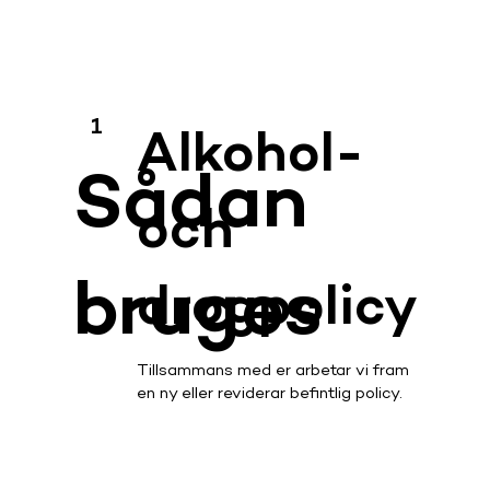
1
Alkohol-
Sådan
och
bruges
drogpolicy
Tillsammans med er arbetar vi fram
en ny eller reviderar befintlig policy.