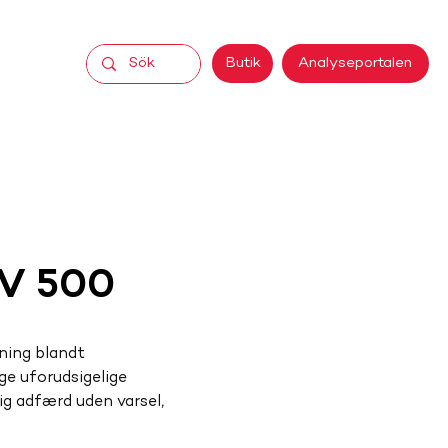
Analyseportalen
Butik
PV 500
ing blandt 
ge uforudsigelige 
lig adfærd uden varsel, 