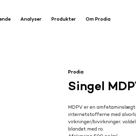
rende
Analyser
Produkter
Om Prodia
Prodia
Singel MD
MDPV er en amfetaminslægtn
internetstofferne med alvorli
virkninger/bivirkninger; volde
blandet med ro.