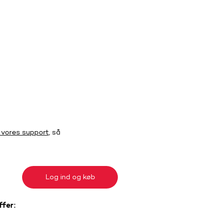
 vores support
, så
Log ind og køb
ffer: