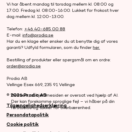
Vi har åbent mandag til torsdag mellem kl. 08:00 og
17:00. Fredag kl. 08:00-16:00. Lukket for frokost hver
dag mellem kl. 12:00-13:00.
Telefon:
+46 40-685 00 88
E-mail:
info@prodia.se
Har du en klage eller ønsker du at benytte dig af vores
garanti? Udfyld formularen, som du finder
her.
Bestilling af produkter eller spørgsmål om en ordre:
order@prodia.se
Prodia AB
Vellinge Esex 669, 235 91 Vellinge
® 2026 Prodia AB
Bemærk, at hjemmesiden er oversat ved hjælp af AI.
Der kan forekomme sproglige fejl – vi håber på din
Tilgængelighedserklæring
forståelse og takker for overbærenhed.
Persondatapolitik
Cookie politik