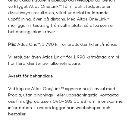
Smart alkomätare, mobilapp och webbportal 
Genom 
verktyget Atlas One/Link™ får ni och stödpersoner 
direktinsyn i resultaten, vilket underlättar löpande 
uppföljning, även på distans. Med Altas One/Link™ 
möjliggör ni testning från valfri plats, så ofta som er 
behandlingsplan kräver.
Pris: 
Atlas One™: 1 790 kr för produkten/klient/månad
Vi erbjuder även Atlas Link™ för 1 990 kr/månad om ni 
har flera klienter per alkoholmätare. 
Avsett för behandlare.
Vid köp av Atlas One/Link™ signerar ni ett avtal med 
Prodia, utan bindnings- eller uppsägningstid. Kontakta 
oss (
info@prodia.se
 / 040-685 00 88) om ni önskar mer 
information - annars loggar ni in webbshopen och 
beställer.