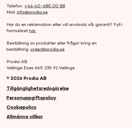
Telefon:
+46 40-685 00 88
Mail:
info@prodia.se
Har du en reklamation eller vill använda vår garanti? Fyll i
formuläret
här.
Beställning av produkter eller frågor kring en
beställning:
order@prodia.se
Prodia AB
Vellinge Esex 669, 235 91 Vellinge
® 2026 Prodia AB
.
Tillgänglighetsredogörelse
Personuppgiftspolicy
Cookiepolicy
Allmänna villkor