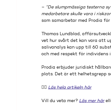
– 
“De slumpmässiga testerna syft
medarbetare skulle vara i riskzo
som samarbetar med Prodia för a
Thomas Lundblad, affärsutveckla
vet hur svårt det kan vara att 
salivanalys kan upp till 60 subs
och med respekt för individens i
Prodia erbjuder juridiskt hållba
plats. Det är ett helhetsgrepp s
👉🏻 
Läs hela artikeln här
Vill du veta mer? 
Läs mer här
 el