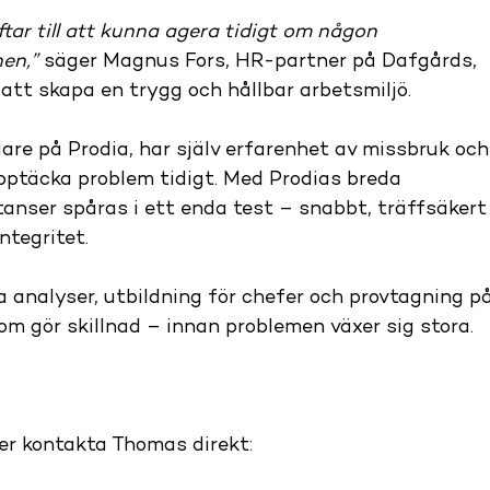
ar till att kunna agera tidigt om någon 
nen,”
 säger Magnus Fors, HR-partner på Dafgårds, 
tt skapa en trygg och hållbar arbetsmiljö.
re på Prodia, har själv erfarenhet av missbruk och
upptäcka problem tidigt. Med Prodias breda 
tanser spåras i ett enda test – snabbt, träffsäkert
ntegritet.
ra analyser, utbildning för chefer och provtagning på
om gör skillnad – innan problemen växer sig stora.
ler kontakta Thomas direkt: 