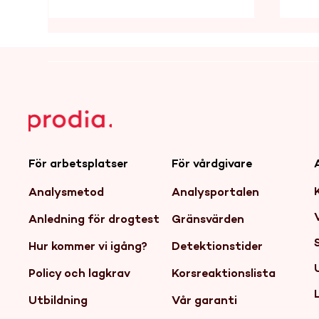
“Det är väl semester” –
Pos
För arbetsplatser
För vårdgivare
eller?
job
tror
Analysmetod
Analysportalen
Anledning för drogtest
Gränsvärden
Hur kommer vi igång?
Detektionstider
Policy och lagkrav
Korsreaktionslista
Utbildning
Vår garanti