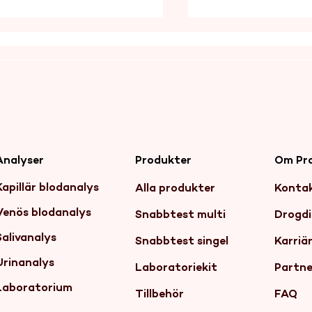
itiva drogtester på
Drogtrender 2024:
Produkter
Om Pr
Analyser
bet – vanligare än man
ökning av Mitragy
.
Amfetamin
Kapillär blodanalys
Alla produkter
Konta
Venös blodanalys
Snabbtest multi
Drogdi
Salivanalys
Snabbtest singel
Karriä
Urinanalys
Laboratoriekit
Partne
Laboratorium
Tillbehör
FAQ