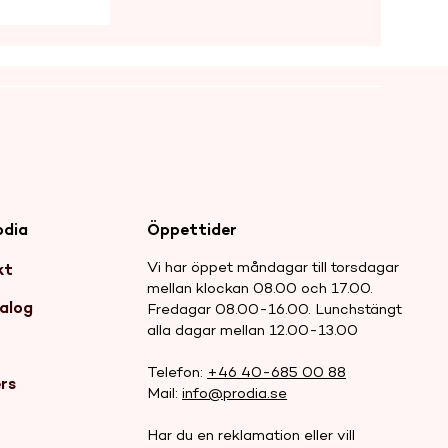
 Kraftig
odia
Öppettider
nin och
Vi har öppet måndagar till torsdagar
kt
mellan klockan 08.00 och 17.00.
alog
Fredagar 08.00-16.00. Lunchstängt
alla dagar mellan 12.00-13.00
r
Telefon:
+46 40-685 00 88
rs
Mail:
info@prodia.se
Har du en reklamation eller vill